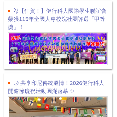
🥇【狂賀！】健行科大國際學生聯誼會
榮獲115年全國大專校院社團評選「甲等
獎」！
🌙 共享印尼傳統溫情！2026健行科大
開齋節慶祝活動圓滿落幕 ✨