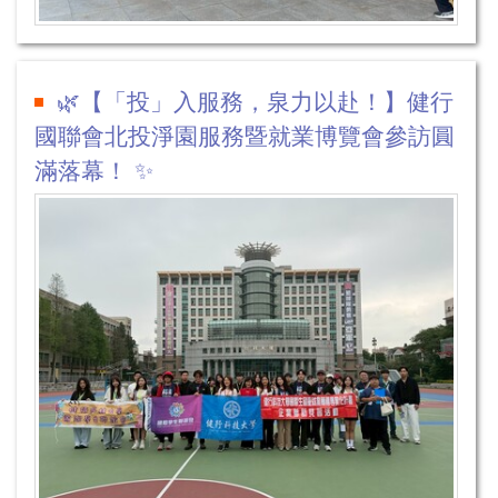
🌿【「投」入服務，泉力以赴！】健行
國聯會北投淨園服務暨就業博覽會參訪圓
滿落幕！ ✨