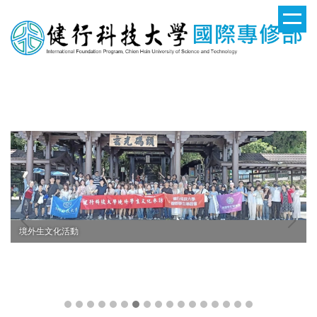
跳
到
主
要
健行科技大學國際專修部
內
容
區
境外生文化活動