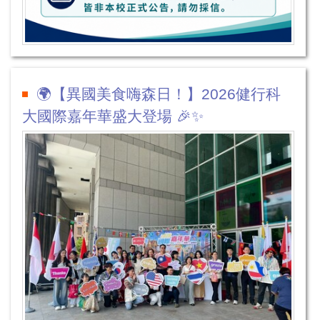
🌍【異國美食嗨森日！】2026健行科
大國際嘉年華盛大登場 🎉✨