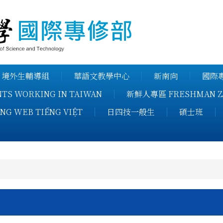
健行科技大
境外生輔導組
華語文教學中心
新南向
國際專
S WORKING IN TAIWAN
新鮮人專區 FRESHMAN Z
NG WEB TIẾNG VIỆT
日四技一般生
碩士班