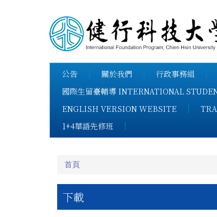
跳
到
主
要
內
容
公告
關於我們
行政事務組
區
國際生留臺輔導 INTERNATIONAL STUDENT
ENGLISH VERSION WEBSITE
TRA
1+4華語先修班
首頁
下載