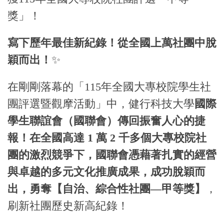
獎」！
寫下歷年最佳新紀錄！從全國上萬社團中脫
穎而出！
✨
在剛剛落幕的「115年全國大專校院學生社
團評選暨觀摩活動」中，健行科技大學
國際
學生聯誼會（國聯會）
傳回振奮人心的捷
報！在全國高達 1 萬 2 千多個大專校院社
團的激烈競爭下，國聯會憑藉著扎實的經營
與卓越的多元文化推廣成果，成功脫穎而
出，勇奪
【自治、綜合性社團—甲等獎】
，
刷新社團歷史新高紀錄！