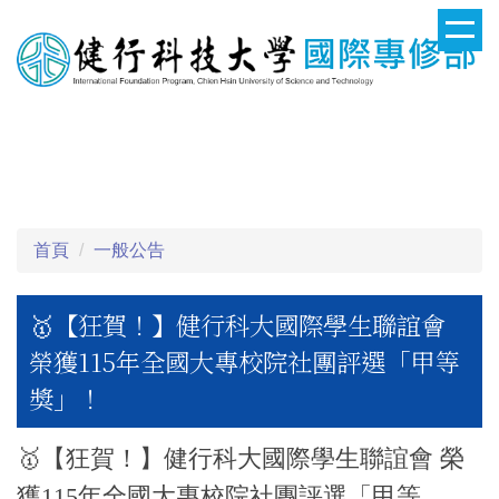
跳
到
主
要
健行科技大學國際專修部
內
容
區
首頁
一般公告
🥇【狂賀！】健行科大國際學生聯誼會
榮獲115年全國大專校院社團評選「甲等
獎」！
🥇【狂賀！】健行科大國際學生聯誼會 榮
獲115年全國大專校院社團評選「甲等