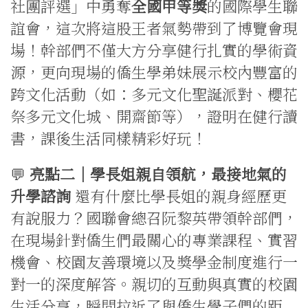
社團評選」中勇奪
全國甲等獎
的國際學生聯
誼會，這次將這股王者氣勢帶到了博覽會現
場！幹部們不僅大方分享健行扎實的學術資
源，更向現場的僑生學弟妹展示校內豐富的
跨文化活動（如：多元文化聖誕派對、櫻花
祭多元文化城、開齋節等），證明在健行讀
書，課後生活同樣精彩好玩！
💬
亮點二｜學長姐親自領航，最接地氣的
升學諮詢
還有什麼比學長姐的親身經歷更
有說服力？國聯會總召阮黎英帶領幹部們，
在現場針對僑生們最關心的專業課程、實習
機會、校園友善環境以及獎學金制度進行一
對一的深度解答。親切的互動與真實的校園
生活分享，瞬間拉近了與僑生學子們的距