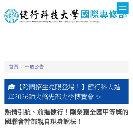
跳
到
主
要
健行科技大學國際專修部
內
容
區
首頁
一般公告
🎓【跨國招生亮眼登場！】健行科大進
軍2026師大僑先部大學博覽會 ✨
熱情引航、前進健行！剛榮獲全國甲等獎的
國聯會幹部親自現身說法！