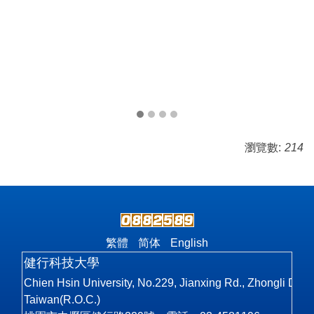
瀏覽數:
214
繁體
简体
English
健行科技大學
Chien Hsin University, No.229, Jianxing Rd., Zhongli Dist
Taiwan(R.O.C.)