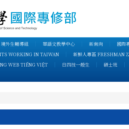
健行科技大
境外生輔導組
華語文教學中心
新南向
國際專
S WORKING IN TAIWAN
新鮮人專區 FRESHMAN Z
NG WEB TIẾNG VIỆT
日四技一般生
碩士班