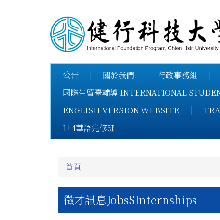
跳
到
主
要
內
容
公告
關於我們
行政事務組
區
國際生留臺輔導 INTERNATIONAL STUDENT
ENGLISH VERSION WEBSITE
TRA
1+4華語先修班
首頁
徵才訊息Jobs$Internships