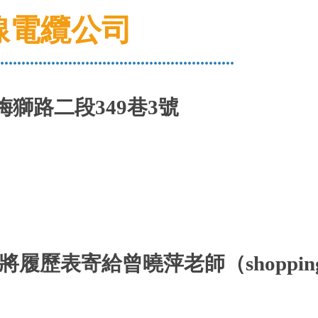
線電纜公司
.......................................................
獅路二段349巷3號
歷表寄給曾曉萍老師（shopping@uc