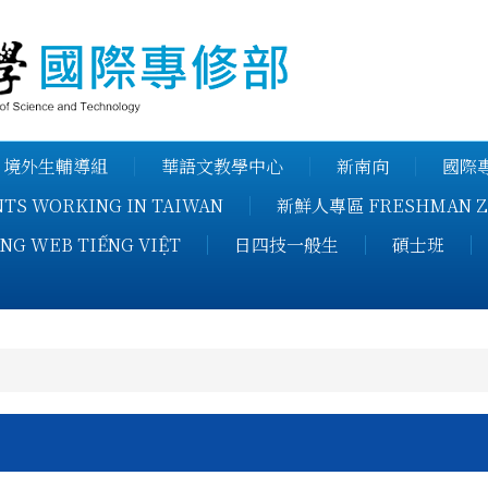
健行科技大
境外生輔導組
華語文教學中心
新南向
國際專
S WORKING IN TAIWAN
新鮮人專區 FRESHMAN Z
NG WEB TIẾNG VIỆT
日四技一般生
碩士班